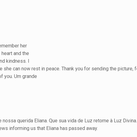
 remember her
y heart and the
nd kindness. I
e she can now rest in peace. Thank you for sending the picture, 
 of you. Um grande
 nossa querida Eliana. Que sua vida de Luz retorne à Luz Divina
news informing us that Eliana has passed away.