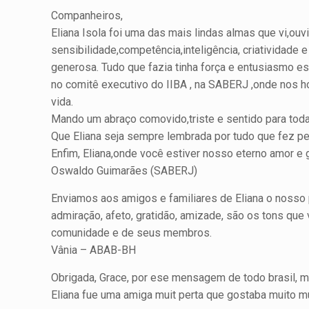
Companheiros,
Eliana Isola foi uma das mais lindas almas que vi,ou
sensibilidade,competência,inteligência, criatividade
generosa. Tudo que fazia tinha força e entusiasmo e
no comitê executivo do IIBA , na SABERJ ,onde nos h
vida.
Mando um abraço comovido,triste e sentido para toda
Que Eliana seja sempre lembrada por tudo que fez p
Enfim, Eliana,onde você estiver nosso eterno amor e g
Oswaldo Guimarães (SABERJ)
Enviamos aos amigos e familiares de Eliana o nosso 
admiração, afeto, gratidão, amizade, são os tons qu
comunidade e de seus membros.
Vânia – ABAB-BH
Obrigada, Grace, por ese mensagem de todo brasil, me
Eliana fue uma amiga muit perta que gostaba muito mu