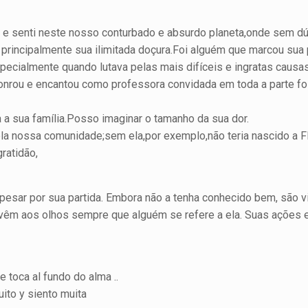
vi e senti neste nosso conturbado e absurdo planeta,onde sem d
 e principalmente sua ilimitada doçura.Foi alguém que marcou s
specialmente quando lutava pelas mais difíceis e ingratas cau
onrou e encantou como professora convidada em toda a parte foi
 a sua família.Posso imaginar o tamanho da sua dor.
ela nossa comunidade;sem ela,por exemplo,não teria nascido a 
ratidão,
pesar por sua partida. Embora não a tenha conhecido bem, são vi
e vêm aos olhos sempre que alguém se refere a ela. Suas ações 
 toca al fundo do alma ..
ito y siento muita